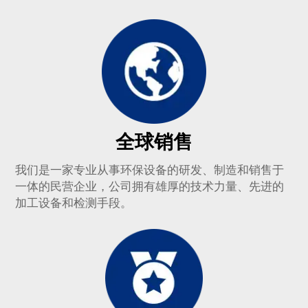
全球销售
我们是一家专业从事环保设备的研发、制造和销售于
一体的民营企业，公司拥有雄厚的技术力量、先进的
加工设备和检测手段。