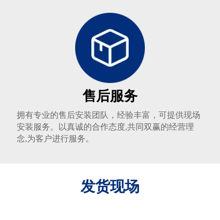
售后服务
拥有专业的售后安装团队，经验丰富，可提供现场
安装服务。以真诚的合作态度,共同双赢的经营理
念,为客户进行服务。
发货现场