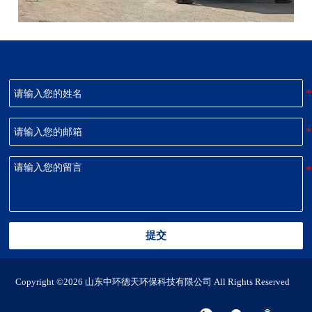
提交
Copyright ©2026 山东中环德天环保科技有限公司 All Rights Reserved