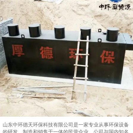
山东中环德天环保科技有限公司是一家专业从事环保设备
的研发、制造和销售于一体的民营企业，公司与国内知名