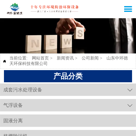

当前位置:
网站首页
>
新闻资讯
>
公司新闻
>
山东中环德

天环保科技有限公司
产品分类
成套污水处理设备

气浮设备

固液分离