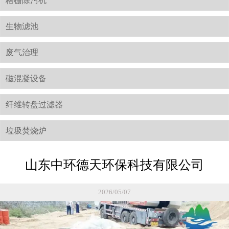
格栅除污机
生物滤池
废气治理
磁混凝设备
纤维转盘过滤器
垃圾焚烧炉
山东中环德天环保科技有限公司
2026/05/07