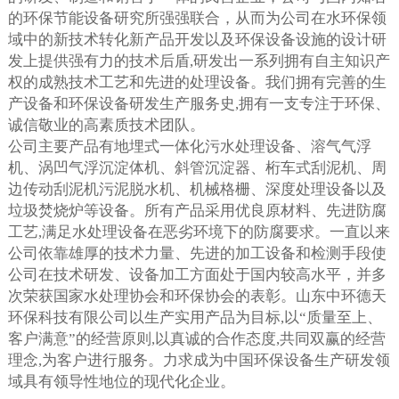
的环保节能设备研究所强强联合，从而为公司在水环保领
域中的新技术转化新产品开发以及环保设备设施的设计研
发上提供强有力的技术后盾,研发出一系列拥有自主知识产
权的成熟技术工艺和先进的处理设备。我们拥有完善的生
产设备和环保设备研发生产服务史,拥有一支专注于环保、
诚信敬业的高素质技术团队。
公司主要产品有地埋式一体化污水处理设备、溶气气浮
机、涡凹气浮沉淀体机、斜管沉淀器、桁车式刮泥机、周
边传动刮泥机污泥脱水机、机械格栅、深度处理设备以及
垃圾焚烧炉等设备。所有产品采用优良原材料、先进防腐
工艺,满足水处理设备在恶劣环境下的防腐要求。一直以来
公司依靠雄厚的技术力量、先进的加工设备和检测手段使
公司在技术研发、设备加工方面处于国内较高水平，并多
次荣获国家水处理协会和环保协会的表彰。山东中环德天
环保科技有限公司以生产实用产品为目标,以“质量至上、
客户满意”的经营原则,以真诚的合作态度,共同双赢的经营
理念,为客户进行服务。力求成为中国环保设备生产研发领
域具有领导性地位的现代化企业。