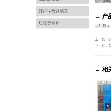
纤维转盘过滤器
→ 产
垃圾焚烧炉
此处显示
上一页：
下一页：
→ 相