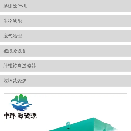
格栅除污机
生物滤池
废气治理
磁混凝设备
纤维转盘过滤器
垃圾焚烧炉