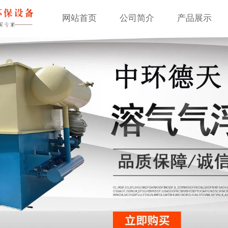
网站首页
公司简介
产品展示