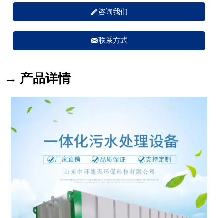

咨询我们

联系方式
→ 产品详情