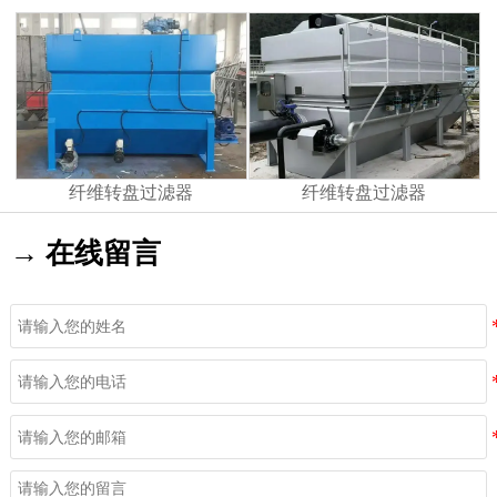
纤维转盘过滤器
纤维转盘过滤器
→ 在线留言