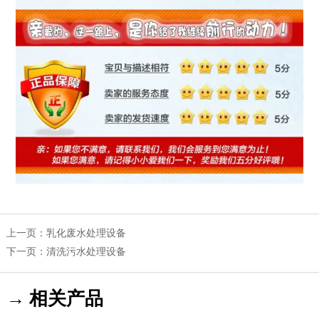
上一页：
乳化废水处理设备
下一页：
清洗污水处理设备
→ 相关产品