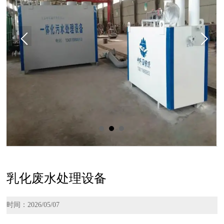
乳化废水处理设备
时间：2026/05/07