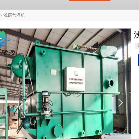
>
浅层气浮机