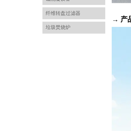
纤维转盘过滤器
→ 产
垃圾焚烧炉