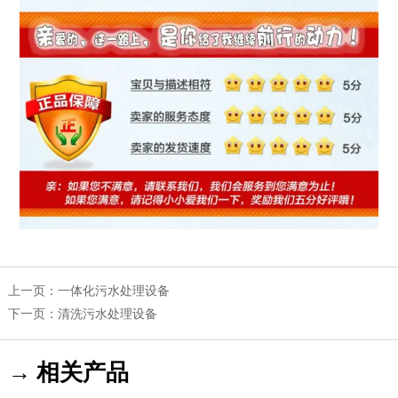
上一页：
一体化污水处理设备
下一页：
清洗污水处理设备
→ 相关产品