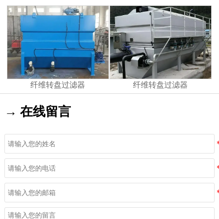
纤维转盘过滤器
纤维转盘过滤器
→ 在线留言