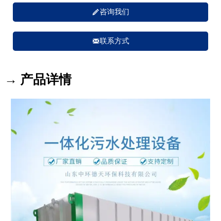

咨询我们

联系方式
→ 产品详情