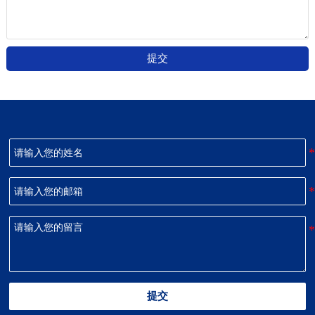
提交
提交