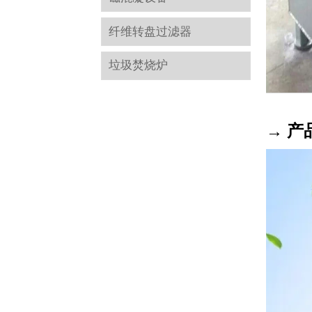
纤维转盘过滤器
垃圾焚烧炉
→ 产