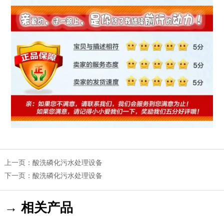
上一页：
酸洗磷化污水处理设备
下一页：
酸洗磷化污水处理设备
→ 相关产品