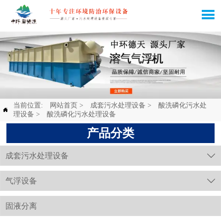

当前位置:
网站首页
>
成套污水处理设备
>
酸洗磷化污水处

理设备
>
酸洗磷化污水处理设备
产品分类
成套污水处理设备

气浮设备

固液分离