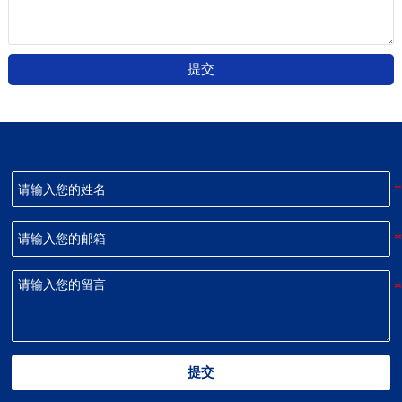
提交
提交