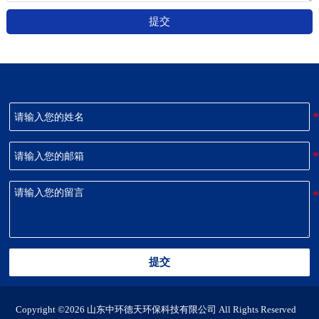
提交
提交
Copyright ©2026 山东中环德天环保科技有限公司 All Rights Reserved