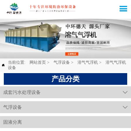

当前位置:
网站首页
>
气浮设备
>
溶气气浮机
>
溶气气浮机

设备
产品分类
成套污水处理设备

气浮设备

固液分离