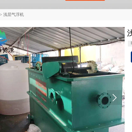
>
浅层气浮机