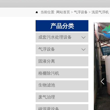
当前位置:
网站首页
>
气浮设备
>
浅层气浮机

产品分类
成套污水处理设备

气浮设备

固液分离
格栅除污机
生物滤池
废气治理
磁混凝设备