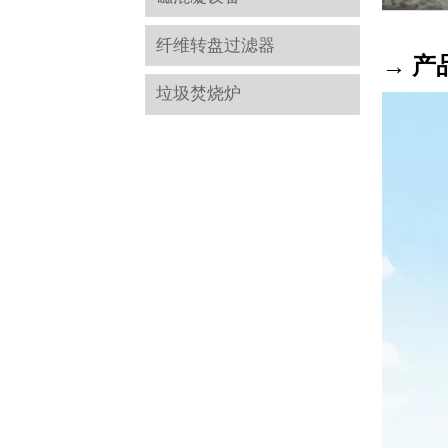
纤维转盘过滤器
→ 产
垃圾焚烧炉