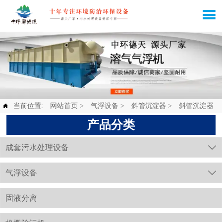

当前位置:
网站首页
>
气浮设备
>
斜管沉淀器
>
斜管沉淀器

产品分类
成套污水处理设备

气浮设备

固液分离