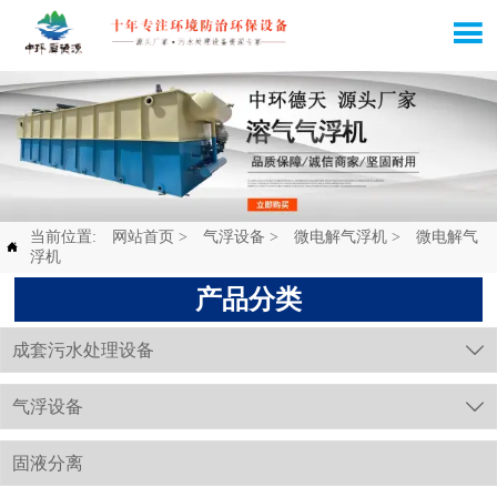

当前位置:
网站首页
>
气浮设备
>
微电解气浮机
>
微电解气

浮机
产品分类
成套污水处理设备

气浮设备

固液分离