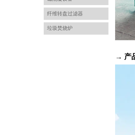
纤维转盘过滤器
垃圾焚烧炉
→ 产