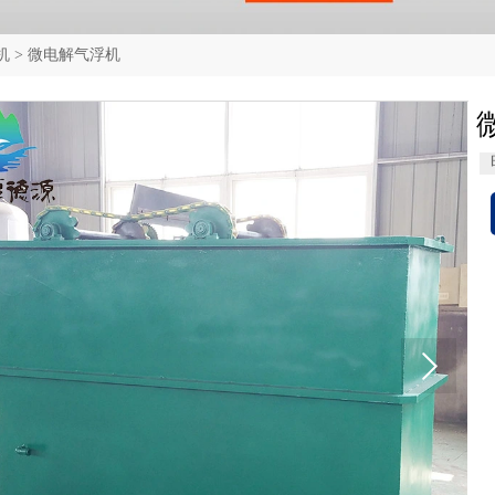
机
>
微电解气浮机