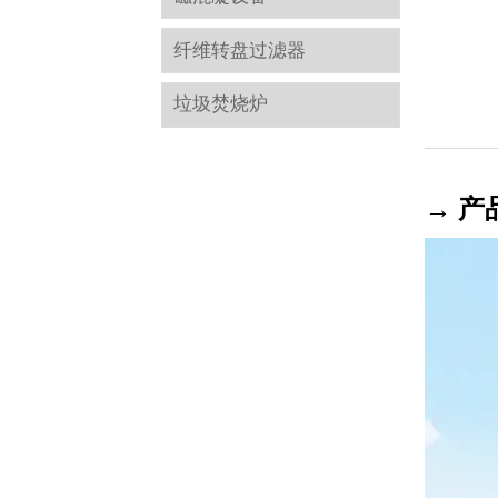
纤维转盘过滤器
垃圾焚烧炉
→ 产