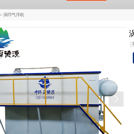
>
涡凹气浮机