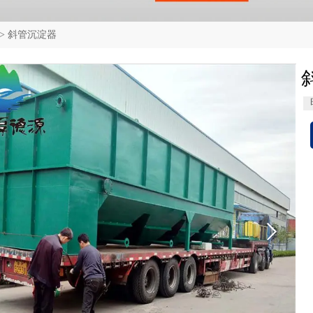
>
斜管沉淀器