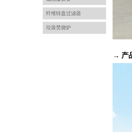
纤维转盘过滤器
垃圾焚烧炉
→ 产