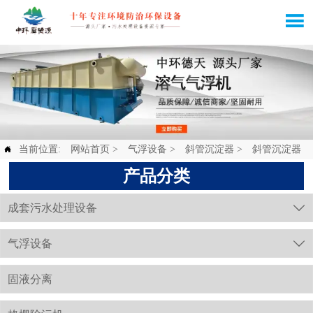

当前位置:
网站首页
>
气浮设备
>
斜管沉淀器
>
斜管沉淀器

产品分类
成套污水处理设备

气浮设备

固液分离