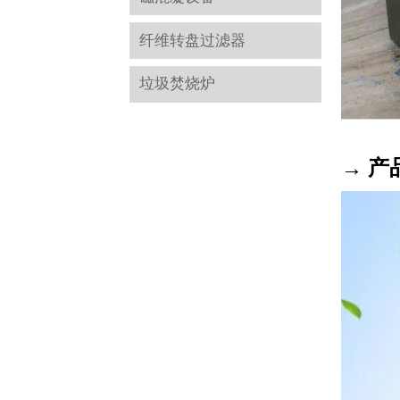
纤维转盘过滤器
垃圾焚烧炉
→ 产