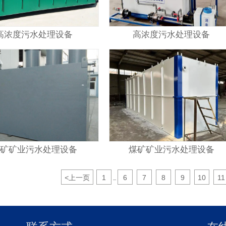
高浓度污水处理设备
高浓度污水处理设备
矿矿业污水处理设备
煤矿矿业污水处理设备
<
上一页
1
6
7
8
9
10
11
...