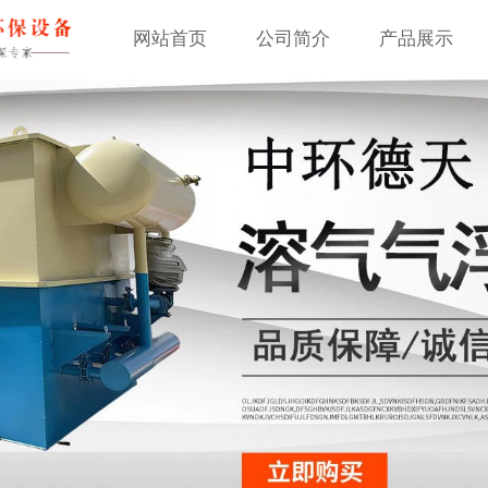
网站首页
公司简介
产品展示