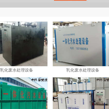
乳化废水处理设备
乳化废水处理设备