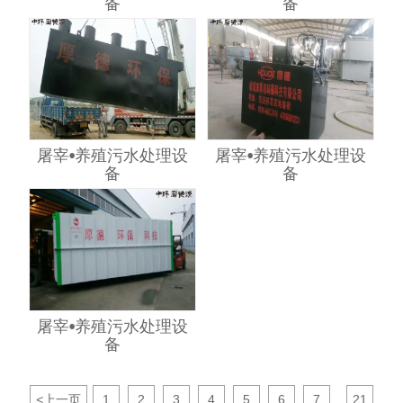
备
备
屠宰•养殖污水处理设
屠宰•养殖污水处理设
备
备
屠宰•养殖污水处理设
备
<
上一页
1
2
3
4
5
6
7
21
...