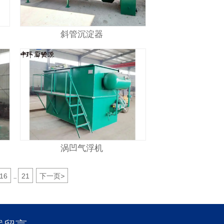
斜管沉淀器
涡凹气浮机
16
21
下一页
>
...