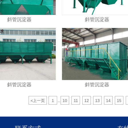
斜管沉淀器
斜管沉淀器
斜管沉淀器
斜管沉淀器
<
上一页
1
10
11
12
13
14
15
...