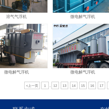
溶气气浮机
微电解气浮机
微电解气浮机
微电解气浮机
<
上一页
1
12
13
14
15
16
17
...