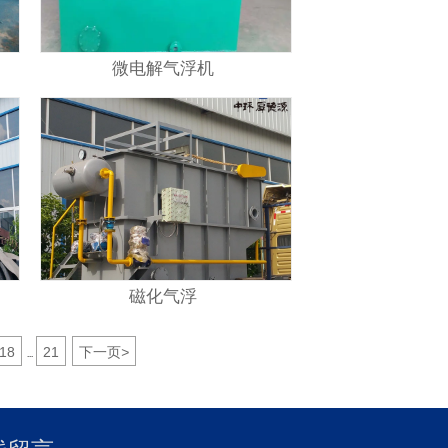
微电解气浮机
磁化气浮
18
21
下一页
>
...